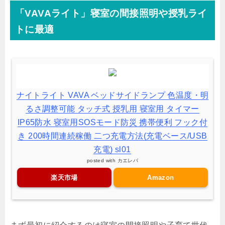
「VAVAライト」寝室の間接照明や授乳ライ
トに最適
ナイトライト VAVA ベッドサイドランプ 色温度・明
るさ調整可能 タッチ式 授乳用 寝室用 タイマー
IP65防水 寝室用SOSモード防災 携帯便利 フック付
き 200時間連続稼働 二つ充電方法(充電ベース/USB
充電) sl01
posted with
カエレバ
楽天市場
Amazon