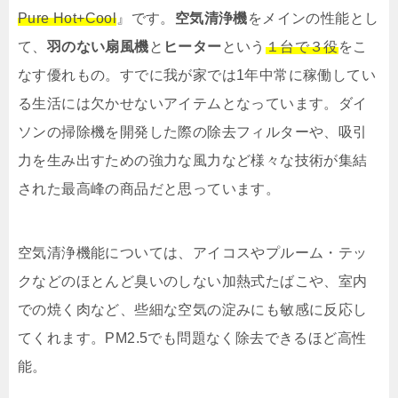
Pure Hot+Cool
』です。
空気清浄機
をメインの性能とし
て、
羽のない扇風機
と
ヒーター
という
１台で３役
をこ
なす優れもの。すでに我が家では1年中常に稼働してい
る生活には欠かせないアイテムとなっています。ダイ
ソンの掃除機を開発した際の除去フィルターや、吸引
力を生み出すための強力な風力など様々な技術が集結
された最高峰の商品だと思っています。
空気清浄機能については、アイコスやプルーム・テッ
クなどのほとんど臭いのしない加熱式たばこや、室内
での焼く肉など、些細な空気の淀みにも敏感に反応し
てくれます。PM2.5でも問題なく除去できるほど高性
能。