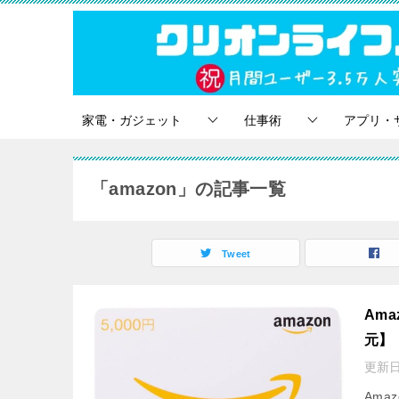
家電・ガジェット
仕事術
アプリ・
「amazon」の記事一覧
Tweet
Am
元】
更新日
Ama