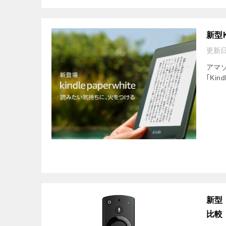
新型K
更新日
アマ
｢Kind
新型『
比較