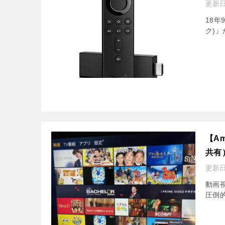
更新日
18年
ク)』
【Am
共有
更新日
動画
圧倒的