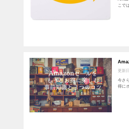
こでは
Am
更新日
今さ
得にポ