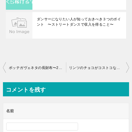
ダンサーになりたい人が知っておきべき３つのポイ
ント 〜ストリートダンスで収入を得ること〜
投
ボッテガヴェネタの長財布〜2年使用時の経年変化について〜
リンツのチョコがコストコなら半額以下！そのコスパを検証してみた
稿
ナ
コメントを残す
ビ
ゲ
名前
ー
シ