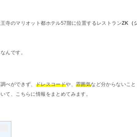
王寺のマリオット都ホテル57階に位置するレストラン
ZK（
うなんです。
下調べができず、
ドレスコード
や、
雰囲気
など分からないこと
ついて、こちらに情報をまとめてみます。