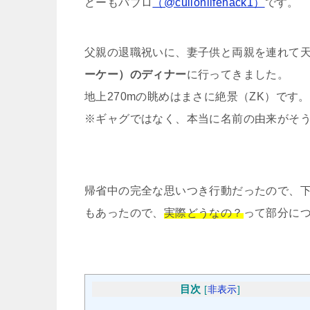
どーもパブロ
（@culionlifehack1）
です。
父親の退職祝いに、妻子供と両親を連れて天
ーケー）のディナー
に行ってきました。
地上270mの眺めはまさに絶景（ZK）です。
※ギャグではなく、本当に名前の由来がそ
帰省中の完全な思いつき行動だったので、
もあったので、
実際どうなの？
って部分に
目次
[
非表示
]