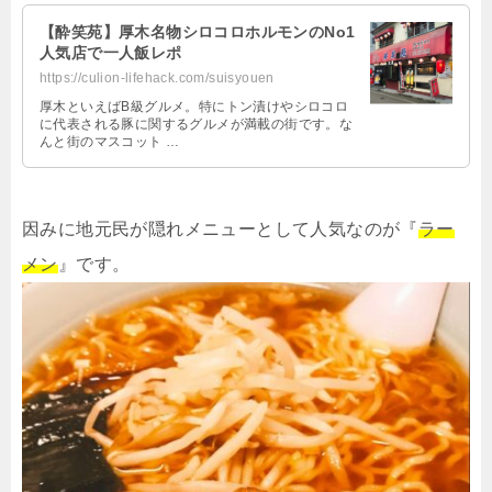
【酔笑苑】厚木名物シロコロホルモンのNo1
人気店で一人飯レポ
https://culion-lifehack.com/suisyouen
厚木といえばB級グルメ。特にトン漬けやシロコロ
に代表される豚に関するグルメが満載の街です。な
んと街のマスコット …
因みに地元民が隠れメニューとして人気なのが『
ラー
メン
』です。