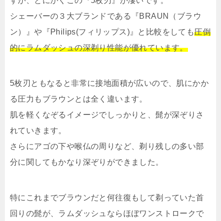
すが、とにかくこの『5枚刃』が凄いです。
シェーバーの３大ブランドである『BRAUN（ブラウ
ン）』や『Philips(フィリップス)』と比較をしても
圧倒
的にラムダッシュの深剃り性能が優れています。
5枚刃ともなると非常に接地面積が広いので、肌にかか
る圧力もブラウンとは全く違います。
肌を軽くなぞるイメージでしっかりと、髭が深ぞりさ
れていきます。
さらにアゴの下や喉仏の周りなど、剃り残しの多い部
分に関してもかなり深ぞりができました。
特にこれまでブラウンだと何往復もして剃っていた首
回りの髭が、ラムダッシュならほぼワンストロークで