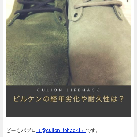
どーもパブロ
（@culionlifehack1）
です。