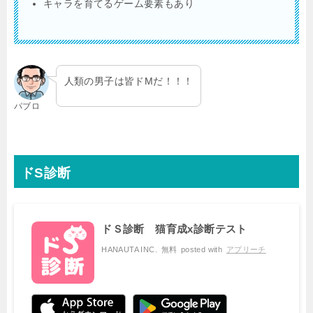
キャラを育てるゲーム要素もあり
人類の男子は皆ドMだ！！！
パブロ
ドS診断
ドＳ診断 猫育成x診断テスト
HANAUTA INC.
無料
posted with
アプリーチ