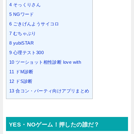
4
そっくりさん
5
NGワード
6
ごきげんようサイコロ
7
むちゃぶり
8
yubiSTAR
9
心理テスト300
10
ツーショット相性診断 love with
11
ドM診断
12
ドS診断
13
合コン・パーティ向けアプリまとめ
YES・NOゲーム！押したの誰だ？