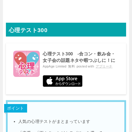
心理テスト300
心理テスト300 -合コン・飲み会・
女子会の話題ネタや暇つぶしに！に
ちゃんねるで話題の恋愛テスト・占
AppAge Limited
無料
posted with
アプリーチ
い・性格診断-
ポイント
人気の心理テストがまとまっています