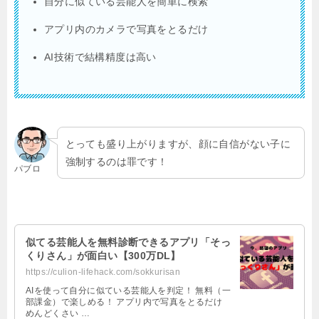
自分に似ている芸能人を簡単に検索
アプリ内のカメラで写真をとるだけ
AI技術で結構精度は高い
とっても盛り上がりますが、顔に自信がない子に
強制するのは罪です！
パブロ
似てる芸能人を無料診断できるアプリ「そっ
くりさん」が面白い【300万DL】
https://culion-lifehack.com/sokkurisan
AIを使って自分に似ている芸能人を判定！ 無料（一
部課金）で楽しめる！ アプリ内で写真をとるだけ
めんどくさい …