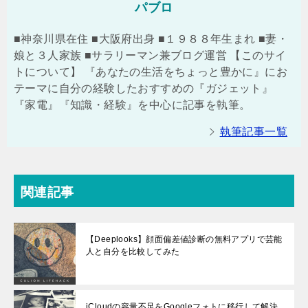
パブロ
■神奈川県在住 ■大阪府出身 ■１９８８年生まれ ■妻・
娘と３人家族 ■サラリーマン兼ブログ運営 【このサイ
トについて】 『あなたの生活をちょっと豊かに』にお
テーマに自分の経験したおすすめの『ガジェット』
『家電』『知識・経験』を中心に記事を執筆。
執筆記事一覧
関連記事
【Deeplooks】顔面偏差値診断の無料アプリで芸能
人と自分を比較してみた
iCloudの容量不足をGoogleフォトに移行して解決