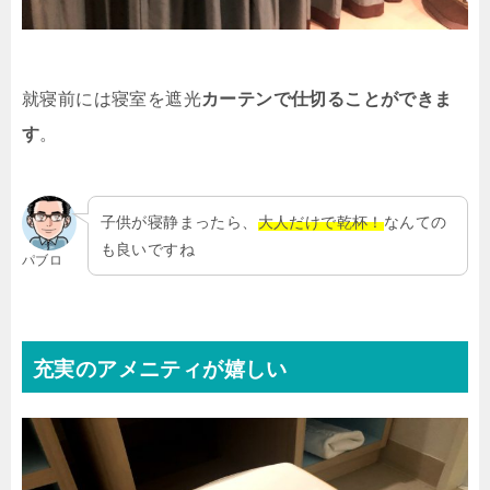
就寝前には寝室を遮光
カーテンで仕切ることができま
す
。
子供が寝静まったら、
大人だけで乾杯！
なんての
も良いですね
パブロ
充実のアメニティが嬉しい