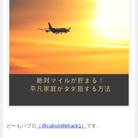
どーもパブロ
（@culionlifehack1）
です。