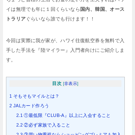
イは無理でも年に１回くらいなら
国内、韓国、オース
トラリア
ぐらいなら誰でも行けます！！
今回は実際に我が家が、ハワイ往復航空券を無料で入
手した手法を『陸マイラー』入門者向けにご紹介しま
す。
目次
[
非表示
]
1
そもそもマイルとは？
2
JALカード作ろう
2.1
①最低限『CLUB-A』以上に入会すること
2.2
②必ず家族で入ること
2.3
③買い物重視ならショッピングプレミアも加入