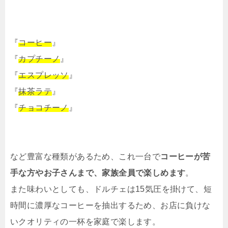
『
コーヒー
』
『
カプチーノ
』
『
エスプレッソ
』
『
抹茶ラテ
』
『
チョコチーノ
』
など豊富な種類があるため、これ一台で
コーヒーが苦
手な方やお子さんまで、家族全員で楽しめます
。
また味わいとしても、ドルチェは15気圧を掛けて、短
時間に濃厚なコーヒーを抽出するため、お店に負けな
いクオリティの一杯を家庭で楽します。