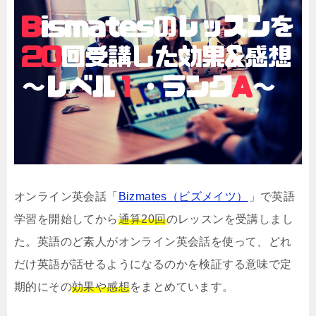
オンライン英会話「
Bizmates（ビズメイツ）
」で英語
学習を開始してから
通算20回
のレッスンを受講しまし
た。英語のど素人がオンライン英会話を使って、どれ
だけ英語が話せるようになるのかを検証する意味で定
期的にその
効果や感想
をまとめています。