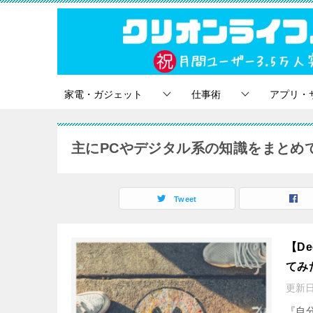
家電・ガジェット
仕事術
アプリ・
主にPCやデジタル系の知識をまとめ
Tweet
【D
てみ
更新日
『自