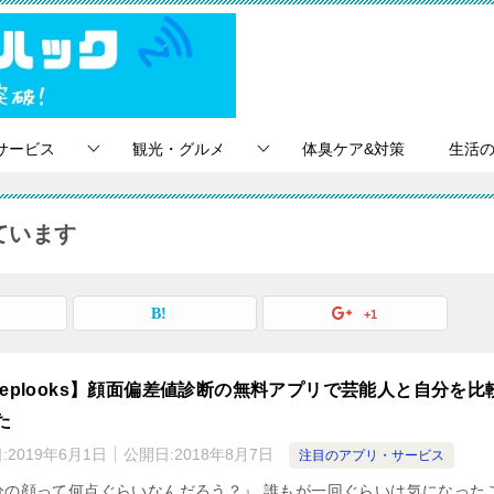
サービス
観光・グルメ
体臭ケア&対策
生活
ています
+1
eeplooks】顔面偏差値診断の無料アプリで芸能人と自分を比
た
:
2019年6月1日
公開日:
2018年8月7日
注目のアプリ・サービス
分の顔って何点ぐらいなんだろう？』 誰もが一回ぐらいは気になった